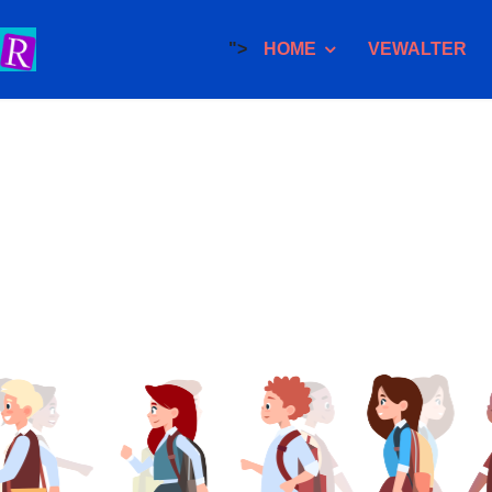
">
HOME
VEWALTER